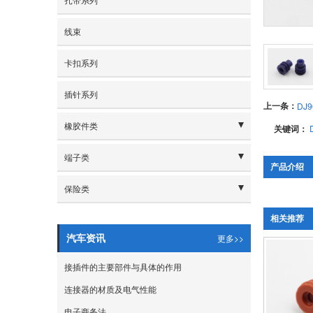
- 继电器系列
- 2.2规格
线束
- 2.3规格
- 2.5规格
卡扣系列
- 2.8规格
插针系列
上一条：
DJ9
- 3.0规格
橡胶件类
关键词：
- 3.5规格
- 橡胶护套
端子类
- 4.0规格
产品介绍
- 密封系列
- 1.0-1.6规格
保险类
- 4.8规格
- 1.8规格
- 保险片系列
相关推荐
- 5.0规格
- 2.0规格
更多>>
汽车资讯
- 保险盒系列
- 6.0规格
- 2.2规格
接插件的主要部件与具体的作用
- 6.3规格
连接器的材质及电气性能
- 2.3规格
- 6.5规格
电子商务法