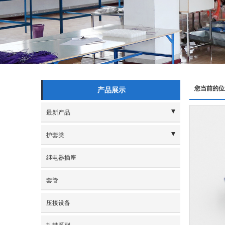
您当前的位
产品展示
最新产品
- 插针系列
护套类
- 保险盒系列
- 1.2规格
继电器插座
- 端子系列
- 1.5/1.65规格
套管
- 卡扣盲棒系列
- 1.8规格
压接设备
- 护套系列
- 2.0规格
扎带系列