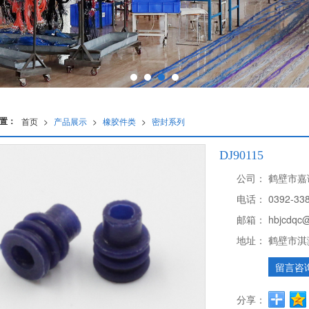
置：
首页
>
产品展示
>
橡胶件类
>
密封系列
DJ90115
公司：
鹤壁市嘉
电话：
0392-33
邮箱：
hbjcdqc
地址：
鹤壁市淇
留言咨
分享：