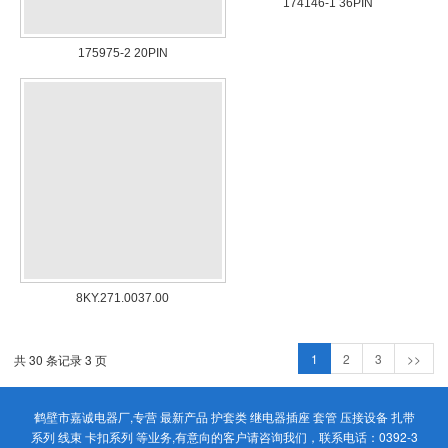
174146-1 36PIN
175975-2 20PIN
8KY.271.0037.00
1
2
3
>>
共 30 条记录 3 页
鹤壁市嘉诚电器厂,专营
最新产品
护套类
继电器插座
套管
压接设备
扎带
系列
线束
卡扣系列
等业务,有意向的客户请咨询我们，联系电话：
0392-3