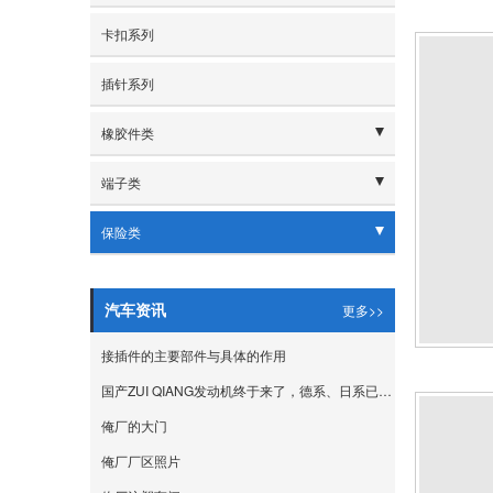
- 2.5规格
卡扣系列
- 2.8规格
插针系列
- 3.0规格
橡胶件类
- 3.5规格
- 橡胶护套
端子类
- 4.0规格
- 密封系列
- 1.0-1.6规格
保险类
- 4.8规格
- 1.8规格
- 保险片系列
- 5.0规格
- 2.0规格
更多>>
汽车资讯
- 保险盒系列
- 6.0规格
- 2.2规格
接插件的主要部件与具体的作用
- 6.3规格
国产ZUI QIANG发动机终于来了，德系、日系已经完全不是对手
- 2.3规格
- 6.5规格
俺厂的大门
- 2.5-3.5端子
- 7.8规格
俺厂厂区照片
- 2.8端子
- 9.5规格