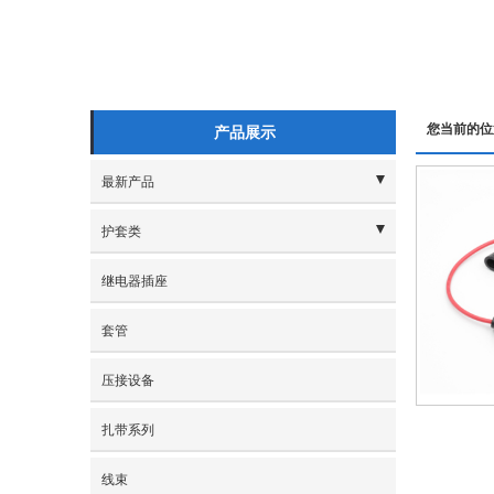
您当前的位
产品展示
最新产品
- 插针系列
护套类
- 保险盒系列
- 1.2规格
继电器插座
- 端子系列
- 1.5/1.65规格
套管
- 卡扣盲棒系列
- 1.8规格
压接设备
- 护套系列
- 2.0规格
扎带系列
- 继电器系列
- 2.2规格
线束
- 2.3规格